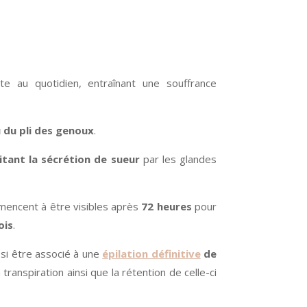
e au quotidien, entraînant une souffrance
u du pli des genoux
.
itant la sécrétion de sueur
par les glandes
mencent à être visibles après
72 heures
pour
ois
.
ussi être associé à une
épilation définitive
de
 transpiration ainsi que la rétention de celle-ci